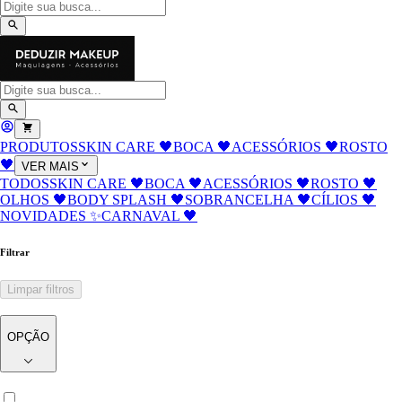
PRODUTOS
SKIN CARE 🖤
BOCA 🖤
ACESSÓRIOS 🖤
ROSTO
🖤
VER MAIS
TODOS
SKIN CARE 🖤
BOCA 🖤
ACESSÓRIOS 🖤
ROSTO 🖤
OLHOS 🖤
BODY SPLASH 🖤
SOBRANCELHA 🖤
CÍLIOS 🖤
NOVIDADES ✨
CARNAVAL 🖤
Filtrar
Limpar filtros
OPÇÃO