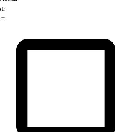
(
1
)