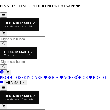
FINALIZE O SEU PEDIDO NO WHATSAPP 🩶
PRODUTOS
SKIN CARE 🖤
BOCA 🖤
ACESSÓRIOS 🖤
ROSTO
🖤
VER MAIS