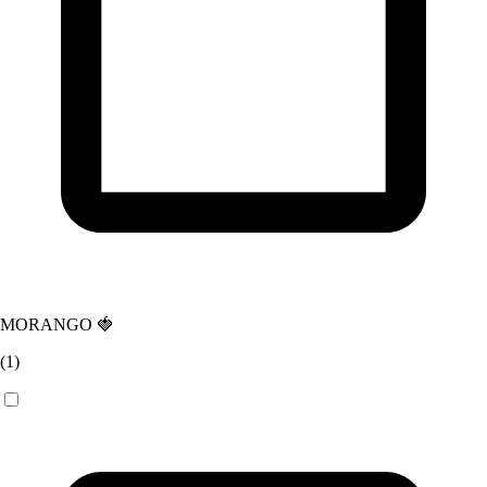
MORANGO 🍓
(
1
)