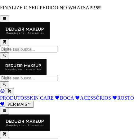
FINALIZE O SEU PEDIDO NO WHATSAPP 🩶
PRODUTOS
SKIN CARE 🖤
BOCA 🖤
ACESSÓRIOS 🖤
ROSTO
🖤
VER MAIS