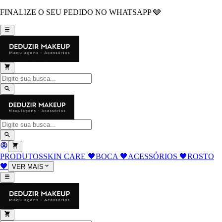
FINALIZE O SEU PEDIDO NO WHATSAPP 🩶
PRODUTOS
SKIN CARE 🖤
BOCA 🖤
ACESSÓRIOS 🖤
ROSTO
🖤
VER MAIS