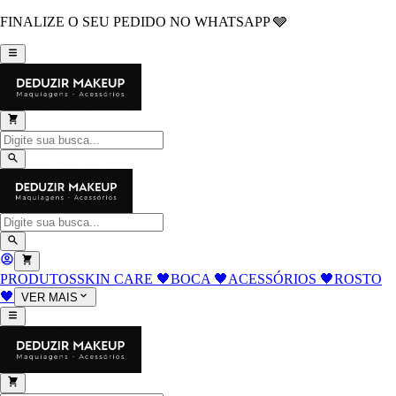
FINALIZE O SEU PEDIDO NO WHATSAPP 🩶
PRODUTOS
SKIN CARE 🖤
BOCA 🖤
ACESSÓRIOS 🖤
ROSTO
🖤
VER MAIS