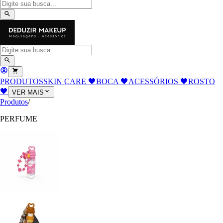
PRODUTOS
SKIN CARE 🖤
BOCA 🖤
ACESSÓRIOS 🖤
ROSTO
🖤
VER MAIS
Produtos
/
PERFUME