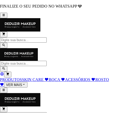
FINALIZE O SEU PEDIDO NO WHATSAPP 🩶
PRODUTOS
SKIN CARE 🖤
BOCA 🖤
ACESSÓRIOS 🖤
ROSTO
🖤
VER MAIS