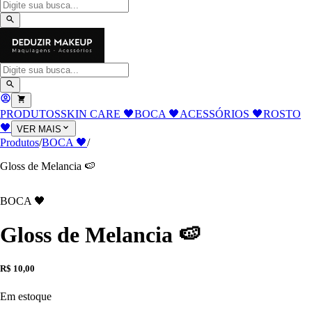
PRODUTOS
SKIN CARE 🖤
BOCA 🖤
ACESSÓRIOS 🖤
ROSTO
🖤
VER MAIS
Produtos
/
BOCA 🖤
/
Gloss de Melancia 🍉
BOCA 🖤
Gloss de Melancia 🍉
R$ 10,00
Em estoque