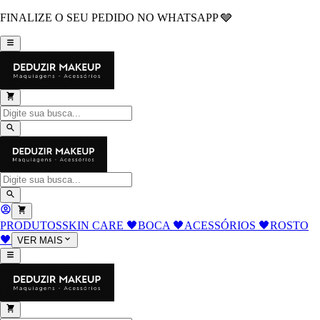
FINALIZE O SEU PEDIDO NO WHATSAPP 🩶
PRODUTOS
SKIN CARE 🖤
BOCA 🖤
ACESSÓRIOS 🖤
ROSTO
🖤
VER MAIS