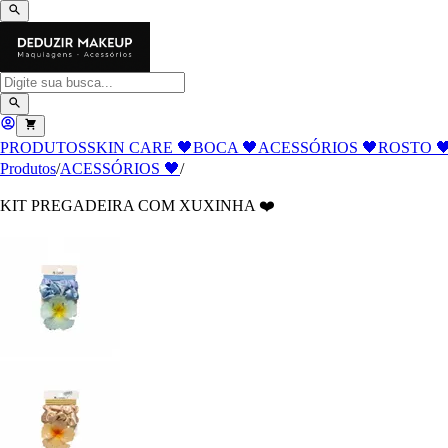
PRODUTOS
SKIN CARE 🖤
BOCA 🖤
ACESSÓRIOS 🖤
ROSTO 
Produtos
/
ACESSÓRIOS 🖤
/
KIT PREGADEIRA COM XUXINHA ❤️