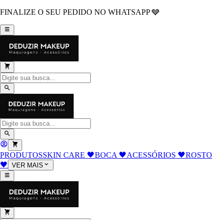
FINALIZE O SEU PEDIDO NO WHATSAPP 🩶
PRODUTOS
SKIN CARE 🖤
BOCA 🖤
ACESSÓRIOS 🖤
ROSTO
🖤
VER MAIS