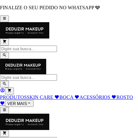
FINALIZE O SEU PEDIDO NO WHATSAPP 🩶
PRODUTOS
SKIN CARE 🖤
BOCA 🖤
ACESSÓRIOS 🖤
ROSTO
🖤
VER MAIS